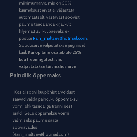
miinimumarve, mis on 50%
kuumaksust arvet ei väljastata
automaatselt, vastavast soovist
palume teada anda kirjalikult
hiljemalt 25. kuupäevaks e-
postile
Rain_maltsev@hotmail.com
.
Soodusarve väljastatakse järgmisel
kuul
. Kui õpilane osaleb üle 25%
kuu treeningutest, siis
väljastatakse täismahus arve
Paindlik õppemaks
Kes ei soovi kuupõhist arveldust,
saavad valida paindliku õppemaksu
vormi ehk tasuda iga trenni eest
eraldi. Selle õppemaksu vormi
valimiseks palume saata
sooviavaldus
(Rain_maltsev@hotmail.com) .