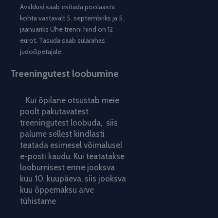
Avaldusi saab esitada poolaasta
kohta vastavalt 5. septembriks ja 5.
jaanuariks Ühe trenni hind on 12
eurot. Tasuda saab sularahas
judoõpetajale.
Treeningutest loobumine
Kui õpilane otsustab meie
poolt pakutavatest
treeningutest loobuda, siis
palume sellest kindlasti
teatada esimesel võimalusel
e-posti kaudu. Kui teatatakse
loobumisest enne jooksva
kuu 10. kuupäeva, siis jooksva
kuu õppemaksu arve
tühistame