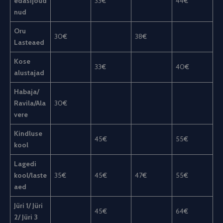
edasijõud
33
€
44
€
nud
Oru
30
€
38
€
Lasteaed
Kose
33
€
40
€
alustajad
Habaja/
Ravila/Ala
30
€
vere
Kindluse
45
€
55
€
kool
Lagedi
kool/laste
35
€
45
€
47
€
55
€
aed
Jüri 1/ Jüri
45
€
64
€
2/ Jüri 3