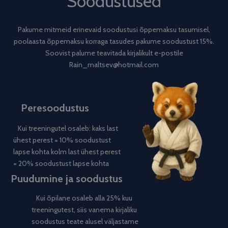
Soodustused
Pakume mitmeid erinevaid soodustusi õppemaksu tasumisel,
poolaasta õppemaksu korraga tasudes pakume soodustust 15%.
Soovist palume teavitada kirjalikult e-postile
Rain_maltsev@hotmail.com
Peresoodustus
Kui treeningutel osaleb: kaks last
ühest perest = 10% soodustust
lapse kohta kolm last ühest perest
= 20% soodustust lapse kohta
Puudumine ja soodustus
Kui õpilane osaleb alla 25% kuu
treeningutest, siis vanema kirjaliku
soodustus teate alusel väljastame