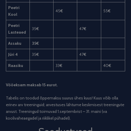
Peetri
45
€
55
€
Kool
Peetri
35
€
47
€
Lasteaed
Assaku
35€
Jüri 4
35
€
47
€
Raasiku
33
€
40
€
Vööeksam maksab 15 eurot.
Tabelis on toodud õppemaksu suurus ühes kuus! Kuus võib olla
erinev arv treeninguid; arvestuses lähtume keskmisest treeningute
arvust. Treeningud toimuvad 1.septembrist – 31. maini (va
koolivaheaegadel ja riiklikel pühadel).