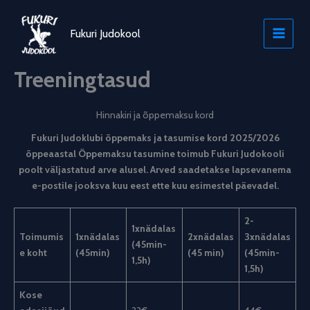
Skip
to
Fukuri Judokool
content
Treeningtasud
Hinnakiri ja õppemaksu kord
Fukuri Judoklubi õppemaks ja tasumise kord 2025/2026
õppeaastal Õppemaksu tasumine toimub Fukuri Judokooli
poolt väljastatud arve alusel. Arved saadetakse lapsevanema
e-postile jooksva kuu eest ette kuu esimestel päevadel.
2-
1xnädalas
Toimumis
1xnädalas
2xnädalas
3xnädalas
(45min-
e koht
(45min)
(45 min)
(45min-
1,5h)
1,5h)
Kose