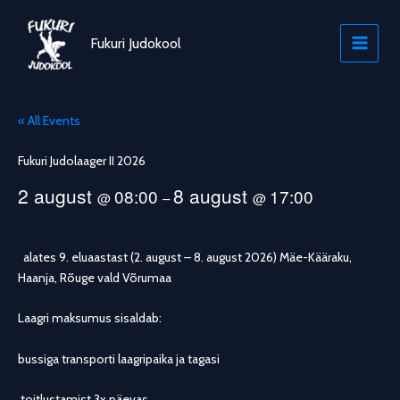
Skip
to
Fukuri Judokool
content
« All Events
Fukuri Judolaager II 2026
2 august
8 august
08:00
17:00
@
–
@
alates 9. eluaastast (2. august – 8. august 2026) Mäe-Kääraku,
Haanja, Rõuge vald Võrumaa
Laagri maksumus sisaldab:
bussiga transporti laagripaika ja tagasi
toitlustamist 3x päevas