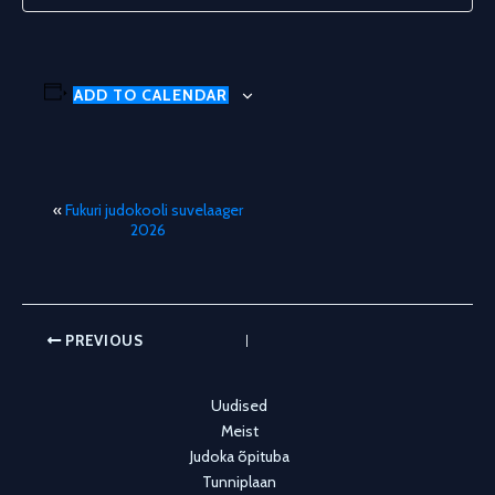
ADD TO CALENDAR
«
Fukuri judokooli suvelaager
E
2026
v
e
n
t
N
PREVIOUS
a
v
Uudised
i
Meist
g
Judoka õpituba
a
Tunniplaan
t