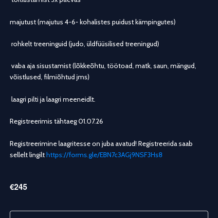
majutust (majutus 4-6- kohalistes puidust kämpingutes)
rohkelt treeninguid (judo, üldfüüsilised treeningud)
vaba aja sisustamist (lõkkeõhtu, töötoad, matk, saun, mängud,
võistlused, filmiõhtud jms)
laagri pilti ja laagri meeneidlt.
Registreerimis tähtaeg 01.07.26
Registreerimine laagritesse on juba avatud! Registreerida saab
sellelt lingilt
https://forms.gle/EBN7c3AGj9NSF3Hs8
€245